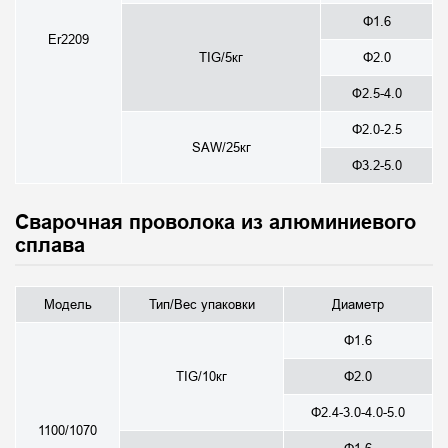
Φ1.6
Er2209
TIG/5кг
Φ2.0
Ф2.5-4.0
Φ2.0-2.5
SAW/25кг
Φ3.2-5.0
Сварочная проволока из алюминиевого
сплава
Модель
Тип/Вес упаковки
Диаметр
Φ1.6
TIG/10кг
Φ2.0
Φ2.4-3.0-4.0-5.0
1100/1070