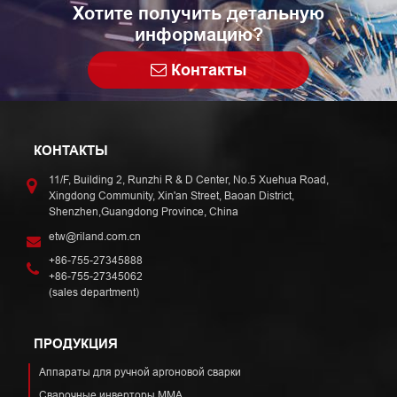
Хотите получить детальную
информацию?
Контакты
КОНТАКТЫ
11/F, Building 2, Runzhi R & D Center, No.5 Xuehua Road,
Xingdong Community, Xin'an Street, Baoan District,
Shenzhen,Guangdong Province, China
etw@riland.com.cn
+86-755-27345888
+86-755-27345062
(sales department)
ПРОДУКЦИЯ
Аппараты для ручной аргоновой сварки
Сварочные инверторы ММА