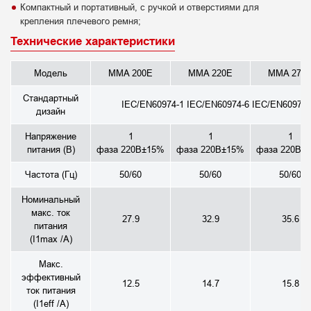
Компактный и портативный, с ручкой и отверстиями для
крепления плечевого ремня;
Технические характеристики
Модель
MMA 200E
MMA 220E
MMA 270
Стандартный
IEC/EN60974-1 IEC/EN60974-6 IEC/EN60974-
дизайн
Напряжение
1
1
1
питания (В)
фаза 220В±15%
фаза 220В±15%
фаза 220В±
Частота (Гц)
50/60
50/60
50/60
Номинальный
макс. ток
27.9
32.9
35.6
питания
(I1max /A)
Макс.
эффективный
12.5
14.7
15.8
ток питания
(I1eff /A)