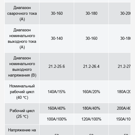
Диапазон
сварочного тока
30-160
30-180
30-200
(А)
Диапазон
номинального
30-140
30-160
30-180
выходного тока
(А)
Диапазон
номинального
21.2-25.6
21.2-26.4
21.2-27.2
выходного
напряжения (В)
Номинальный
рабочий цикл
140A/15%
160A/20%
180A/20%
(40 ℃)
160A/40%
180A/40%
200A/40%
Рабочий цикл
(25 ℃)
100A/100%
120A/100%
150A/100
Напряжение на