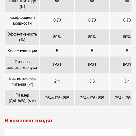
холостом ходу
58
58
58
(В)
Коэффициент
0.73
0.73
0.73
мощности
Эффективность
80%
80%
80%
(%)
Класс изоляции
F
F
F
Степень
IP21
IP21
IP21
защиты корпуса
Вес источника
2.4
3.3
3.4
питания (кг)
Размер
264×126×205
294×126×205
294×126×2
(Д×Ш×В), (мм)
В комплект входят