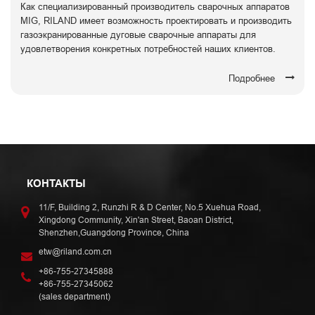
Как специализированный производитель сварочных аппаратов
MIG, RILAND имеет возможность проектировать и производить
газоэкранированные дуговые сварочные аппараты для
удовлетворения конкретных потребностей наших клиентов.
Подробнее
КОНТАКТЫ
11/F, Building 2, Runzhi R & D Center, No.5 Xuehua Road,
Xingdong Community, Xin'an Street, Baoan District,
Shenzhen,Guangdong Province, China
etw@riland.com.cn
+86-755-27345888
+86-755-27345062
(sales department)