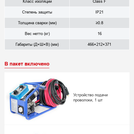
Класс изоляции
Class F
Степень защиты
IP21
Толщина сварки (мм)
≥0.8
Вес нетто (кг)
16
Габариты (Д×Ш×В) (мм)
466×212×371
В пакет включено
Устройство подачи
проволоки, 1 шт