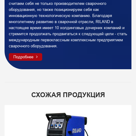
считаем себя не только производителем сварочного
оборудования, но также позиционируем себя как
инновационную технологическую компанию. Благодаря
многолетнему развитию в сварочной отрасли, RILAND в
настоящее время имеет 10 холдинговых дочерних компаний и
стремится продолжать продвигаться к следующей цели - стать
международным первоклассным комплексным предприятием
сварочного оборудования.
Подробнее
СХОЖАЯ ПРОДУКЦИЯ