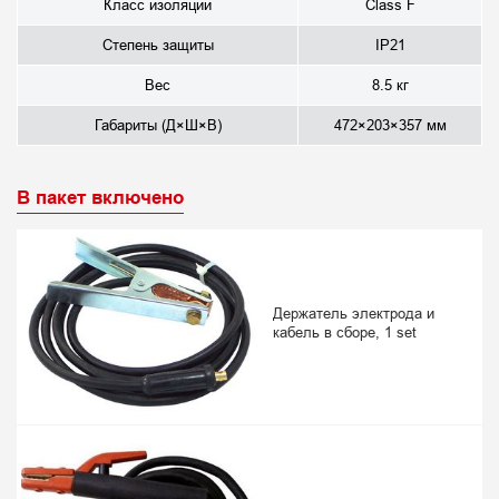
Класс изоляции
Class F
Степень защиты
IP21
Вес
8.5 кг
Габариты (Д×Ш×В)
472×203×357 мм
В пакет включено
Держатель электрода и
кабель в сборе, 1 set