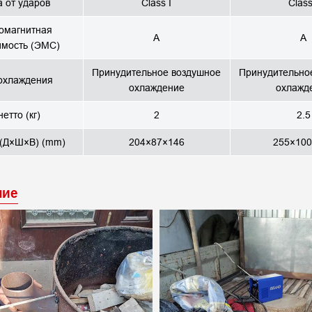
 от ударов
Class I
Class
омагнитная
A
A
имость (ЭМС)
Принудительное воздушное
Принудительно
охлаждения
охлаждение
охлажд
нетто (кг)
2
2.5
 (Д×Ш×В) (mm)
204×87×146
255×100
ние