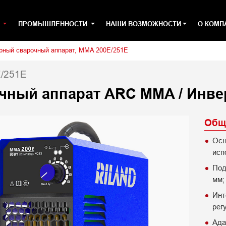
Я
ПРОМЫШЛЕННОСТИ
НАШИ ВОЗМОЖНОСТИ
О КОМП
рный сварочный аппарат, MMA 200E/251E
/251E
чный аппарат ARC MMA / Инве
Общ
Осн
исп
Под
мм;
Инт
рег
Ада