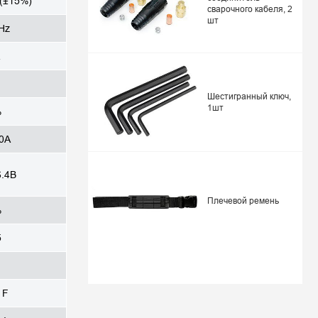
(±15%)
сварочного кабеля, 2
шт
Hz
Шестигранный ключ,
1шт
%
0А
6.4В
Плечевой ремень
%
5
1
 F