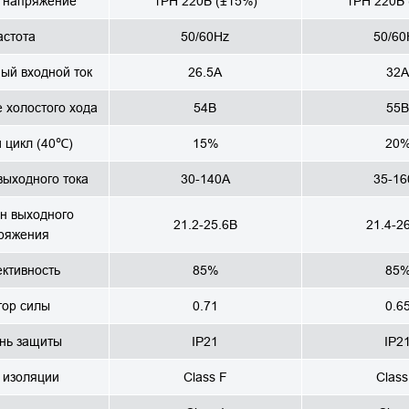
 напряжение
1PH 220В (±15%)
1PH 220В 
астота
50/60Hz
50/60
ый входной ток
26.5А
32А
 холостого хода
54В
55В
 цикл (40℃)
15%
20
выходного тока
30-140А
35-16
н выходного
21.2-25.6В
21.4-2
ряжения
ктивность
85%
85
тор силы
0.71
0.6
нь защиты
IP21
IP2
 изоляции
Class F
Class