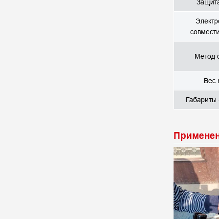
Защита
Электр
совмест
Метод 
Вес 
Габариты
Примене