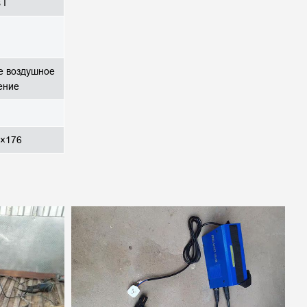
 I
е воздушное
ение
×176