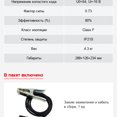
Напряжение холостого хода
U0=64, Ur=16 В
Фактор силы
0.73
Эффективность (%)
80%
Класс изоляции
Class F
Степень защиты
IP21S
Вес
4.3 кг
Габариты
288×126×234 мм
В пакет включено
Зажим заземления и кабель
в сборе, 1 ед